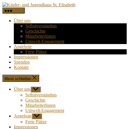
Direkt
Kinder-
zum
und
Menü
Inhalt
Jugendhaus
wechseln
St.
Über uns
Elisabeth
Selbstverständnis
Geschichte
MitarbeiterInnen
Umwelt-Engagement
Angebote
Freie Plätze
Impressionen
Spenden
Kontakt
Menü schließen
Über uns
Untermenü
anzeigen
Selbstverständnis
Geschichte
MitarbeiterInnen
Umwelt-Engagement
Angebote
Untermenü
anzeigen
Freie Plätze
Impressionen