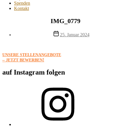
Spenden
Kontakt
IMG_0779
Beitragsautor
Beitragsdatum
25. Januar 2024
Von
Team
St.
UNSERE
STELLENANGEBOTE
Elisabeth
–
!
JETZT
BEWERBEN
auf Instagram folgen
Instagram