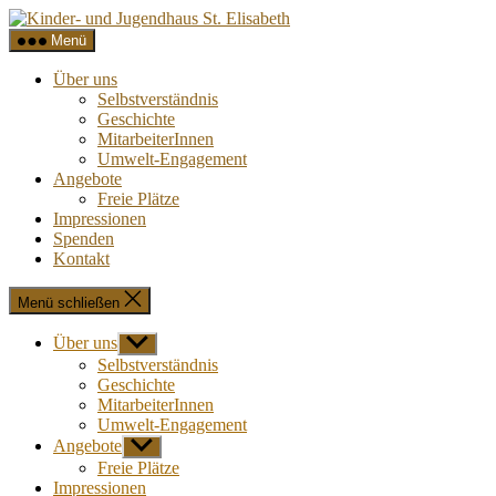
Direkt
Kinder-
zum
und
Menü
Inhalt
Jugendhaus
wechseln
St.
Über uns
Elisabeth
Selbstverständnis
Geschichte
MitarbeiterInnen
Umwelt-Engagement
Angebote
Freie Plätze
Impressionen
Spenden
Kontakt
Menü schließen
Über uns
Untermenü
anzeigen
Selbstverständnis
Geschichte
MitarbeiterInnen
Umwelt-Engagement
Angebote
Untermenü
anzeigen
Freie Plätze
Impressionen